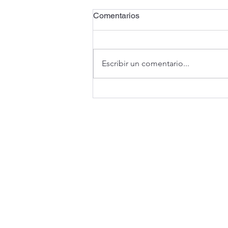
Comentarios
Escribir un comentario...
Masari tiene grado de inversió
perspectiva estable con S&P