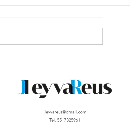
n y
Golpe a la industria: producción de
vehículos pesados se desploma, s
Masari Casa de Bolsa
jleyvareus@gmail.com
Tel. 5517325961