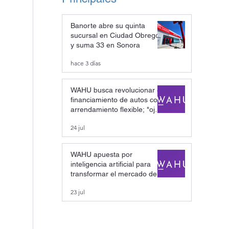
Banorte abre su quinta
sucursal en Ciudad Obregón
y suma 33 en Sonora
hace 3 días
WAHU busca revolucionar el
financiamiento de autos con
arrendamiento flexible; "ojalá
pronto seamos un unicornio"
24 jul
WAHU apuesta por
inteligencia artificial para
transformar el mercado de
autos seminuevos; busca
23 jul
convertirse en unicornio
mexicano