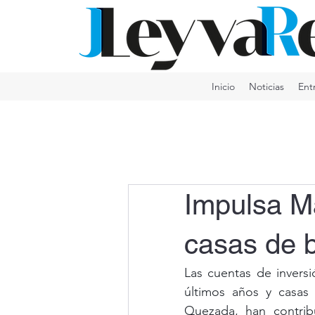
Inicio
Noticias
Ent
Impulsa Ma
casas de 
Las cuentas de inversi
últimos años y casas
Quezada, han contribu