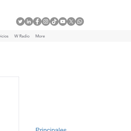
icios
W Radio
More
Principales