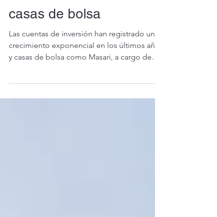
crecimiento de las
casas de bolsa
Las cuentas de inversión han registrado un
crecimiento exponencial en los últimos años
y casas de bolsa como Masari, a cargo de
Ernesto López Quezada, han contribuido
significativamente a este auge, mostrando
un panorama operativo robusto al cierre del
tercer trimestre.