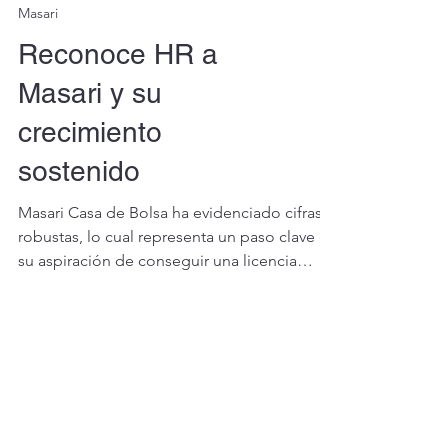
Masari
Reconoce HR a
Masari y su
crecimiento
sostenido
Masari Casa de Bolsa ha evidenciado cifras
robustas, lo cual representa un paso clave en
su aspiración de conseguir una licencia
bancaria en el país. En este contexto, una
agencia calificadora mejoró recientemente
su nota crediticia, destacando su firmeza