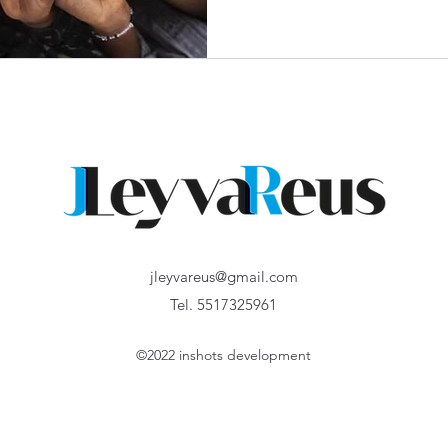
drásticamente. El número de
**inseguridad alimentaria**
revirtiendo años de progreso
jleyvareus@gmail.com
Tel. 5517325961
©2022 inshots development