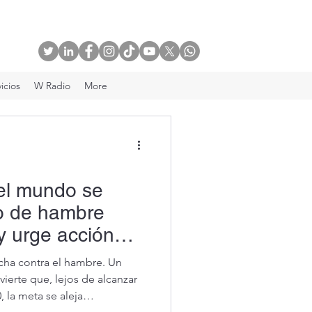
icios
W Radio
More
el mundo se
vo de hambre
y urge acción
cha contra el hambre. Un
erte que, lejos de alcanzar
 la meta se aleja