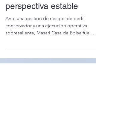
de Masari Casa de
Bolsa con
perspectiva estable
Ante una gestión de riesgos de perfil
conservador y una ejecución operativa
sobresaliente, Masari Casa de Bolsa fue
reconocida por las calificaciones de S&P
National Ratings al mantener el grado de
inversión y una perspectiva estable.