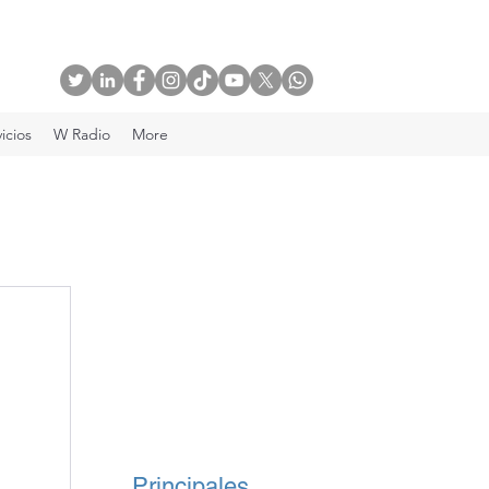
icios
W Radio
More
Principales