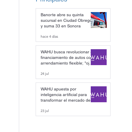
Banorte abre su quinta
sucursal en Ciudad Obregón
y suma 33 en Sonora
hace 4 días
WAHU busca revolucionar el
financiamiento de autos con
arrendamiento flexible; "ojalá
pronto seamos un unicornio"
24 jul
WAHU apuesta por
inteligencia artificial para
transformar el mercado de
autos seminuevos; busca
23 jul
convertirse en unicornio
mexicano