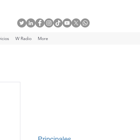
icios
W Radio
More
Principales