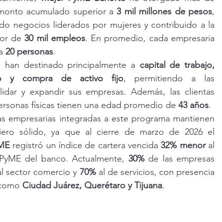
monto acumulado superior a 
3 mil millones de pesos
, 
ido negocios liderados por mujeres y contribuido a la 
or de 
30 mil empleos
. En promedio, cada empresaria 
a 
20 personas
.
e han destinado principalmente a 
capital de trabajo, 
jo y compra de activo fijo
, permitiendo a las 
dar y expandir sus empresas. Además, las clientas 
rsonas físicas tienen una edad promedio de 
43 años
.
as empresarias integradas a este programa mantienen 
ero sólido, ya que al cierre de marzo de 2026 el 
yME
 registró un índice de cartera vencida 
32% menor
 al 
 PyME del banco. Actualmente, 
30%
 de las empresas 
l sector comercio y 
70%
 al de servicios, con presencia 
 como 
Ciudad Juárez, Querétaro y Tijuana
.