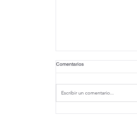
Comentarios
Escribir un comentario...
Santander prevé crecimiento 
35% en crédito para autos elé