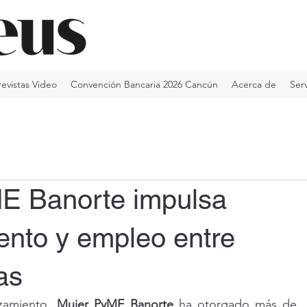
revistas Video
Convención Bancaria 2026 Cancún
Acerca de
Serv
E Banorte impulsa
ento y empleo entre
as
zamiento, 
Mujer PyME Banorte
 ha otorgado más de 