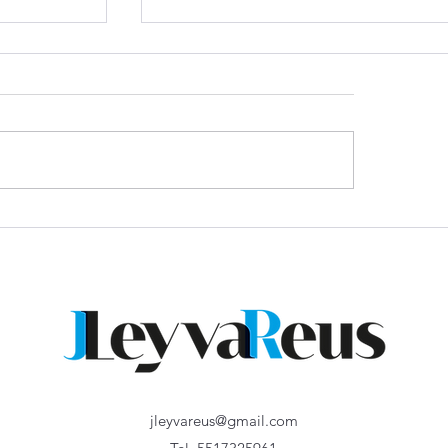
rrama de
UIF y ANAM refuerzan coordinació
para combatir ilícitos en comercio
exterior
jleyvareus@gmail.com