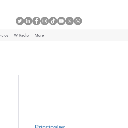
icios
W Radio
More
Principales